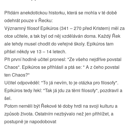
Přidám anekdotickou historku, která se mohla v té době
odehrát pouze v Řecku:
Významný filosof Epikúros (341 – 270 před Kristem) měl za
otce učitele, a tak byl od něj vzděláván doma. Každý Řek
ale tehdy musel chodit do veřejné školy. Epikúros tam
přišel někdy ve 13 – 14 letech.
Při první hodině učitel pronesl: "Ze všeho nejdříve povstal
Chaos". Epikúros se přihlásil a ptá se: " A z čeho povstal
ten Chaos?"
Učitel odpověděl: "To já nevím, to je otázka pro filosofy".
Epikúros tedy řekl: "Tak já jdu za těmi filosofy", pozdravil a
šel.
Potom neměli být Řekové té doby hrdi na svoji kulturu a
způsob života. Ostatním nezbývalo než jen přihlížet, a
postupně je napodobovat