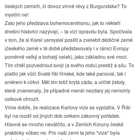
českých zemích, či dovoz vinné révy z Burgundska? To
myslím ne!
Zato jeho představa bohemocentrismu, jak to někteří
dnešní historici nazývají, – ta vizí opravdu byla. Spočívala
v tom, že si Karel usmyslel posílit a zvelebit dědičné země
(českého země v té době představovaly i v rámci Evropy
poměrně velký a bohatý celek), jako základnu své moci.
Tím chtěl pozvednout svoji (a svého rodu) prestiž a sílu. To
platilo jak vůči Svaté říši římské, kde také panoval, tak i
směrem k církvi. Měl tím totiž krytá záda, a určité jistoty,
které znamenaly, že případné menší nezdary jej nemohly
celkově ohrozit.
Víme dobře, že realizace Karlovy vize se vyplatila. V Říši
byl na rozdíl od jiných dob celkem zákonný pořádek.
Hlavně se mnoho neválčilo, a v Zemích Koruny české
prakticky vůbec ne. Pro naši zemi ta jeho "vize" byla