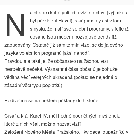
N
a straně druhé politici o vizi nemluví (výjimkou
byl prezident Havel), s argumenty asi v tom
smyslu, že mají své volební programy, v jejichž
obsahu jsou moderní rozvojové trendy již
zabudovány. Ostatně již sám termín vize, se do jalového
jazyka volebních programů jaksi nehodí.
Pravdou ale také je, že občanstvo na žádnou vizi
netrpělivě nečeká. Významné části občanů je bohužel
většina věcí veřejných ukradená (pokud se nejedná o
zásadní věci typu poplatků).
Podívejme se na některé příklady do historie:
Císař a král Karel IV. měl hodně podnětných myšlenek,
které z nich však možno nazvat vizí?
Založení Nového Města Pražského, likvidace loupežníků v