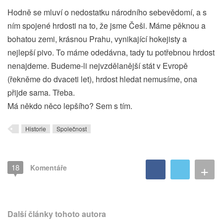
Hodně se mluví o nedostatku národního sebevědomí, a s
ním spojené hrdosti na to, že jsme Češi. Máme pěknou a
bohatou zemi, krásnou Prahu, vynikající hokejisty a
nejlepší pivo. To máme odedávna, tady tu potřebnou hrdost
nenajdeme. Budeme-li nejvzdělanější stát v Evropě
(řekněme do dvaceti let), hrdost hledat nemusíme, ona
přijde sama. Třeba.
Má někdo něco lepšího? Sem s tím.
Historie
Společnost
+
18
Komentáře
Další články tohoto autora