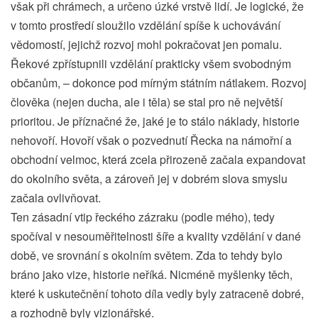
však při chrámech, a určeno úzké vrstvě lidí. Je logické, že
v tomto prostředí sloužilo vzdělání spíše k uchovávání
vědomostí, jejichž rozvoj mohl pokračovat jen pomalu.
Řekové zpřístupnili vzdělání prakticky všem svobodným
občanům, – dokonce pod mírným státním nátlakem. Rozvoj
člověka (nejen ducha, ale i těla) se stal pro ně největší
prioritou. Je příznačné že, jaké je to stálo náklady, historie
nehovoří. Hovoří však o pozvednutí Řecka na námořní a
obchodní velmoc, která zcela přirozeně začala expandovat
do okolního světa, a zároveň jej v dobrém slova smyslu
začala ovlivňovat.
Ten zásadní vtip řeckého zázraku (podle mého), tedy
spočíval v nesouměřitelnosti šíře a kvality vzdělání v dané
době, ve srovnání s okolním světem. Zda to tehdy bylo
bráno jako vize, historie neříká. Nicméně myšlenky těch,
které k uskutečnění tohoto díla vedly byly zatraceně dobré,
a rozhodně byly vizionářské.