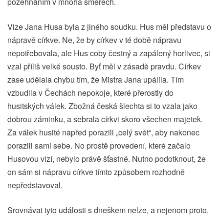
požehnáním v mnoha směrech.
Vize Jana Husa byla z jiného soudku. Hus měl představu o
nápravě církve. Ne, že by církev v té době nápravu
nepotřebovala, ale Hus coby čestný a zapálený horlivec, si
vzal příliš velké sousto. Byť měl v zásadě pravdu. Církev
zase udělala chybu tím, že Mistra Jana upálila. Tím
vzbudila v Čechách nepokoje, které přerostly do
husitských válek. Zbožná česká šlechta si to vzala jako
dobrou záminku, a sebrala církvi skoro všechen majetek.
Za válek husité napřed porazili „celý svět“, aby nakonec
porazili sami sebe. No prostě provedení, které začalo
Husovou vizí, nebylo právě šťastné. Nutno podotknout, že
on sám si nápravu církve tímto způsobem rozhodně
nepředstavoval.
Srovnávat tyto události s dneškem nelze, a nejenom proto,