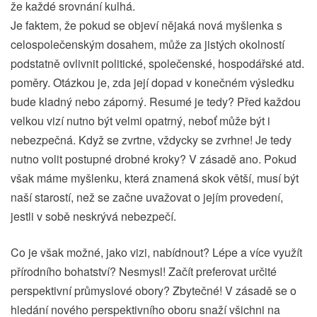
že každé srovnání kulhá.
Je faktem, že pokud se objeví nějaká nová myšlenka s
celospolečenským dosahem, může za jistých okolností
podstatně ovlivnit politické, společenské, hospodářské atd.
poměry. Otázkou je, zda její dopad v konečném výsledku
bude kladný nebo záporný. Resumé je tedy? Před každou
velkou vizí nutno být velmi opatrný, neboť může být i
nebezpečná. Když se zvrtne, vždycky se zvrhne! Je tedy
nutno volit postupné drobné kroky? V zásadě ano. Pokud
však máme myšlenku, která znamená skok větší, musí být
naší starostí, než se začne uvažovat o jejím provedení,
jestli v sobě neskrývá nebezpečí.
Co je však možné, jako vizi, nabídnout? Lépe a více využít
přírodního bohatství? Nesmysl! Začít preferovat určité
perspektivní průmyslové obory? Zbytečné! V zásadě se o
hledání nového perspektivního oboru snaží všichni na