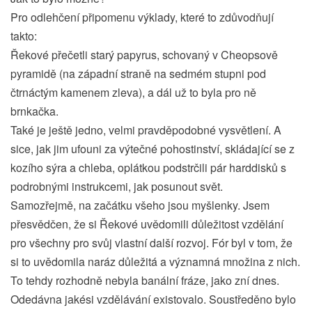
Pro odlehčení připomenu výklady, které to zdůvodňují
takto:
Řekové přečetli starý papyrus, schovaný v Cheopsově
pyramidě (na západní straně na sedmém stupni pod
čtrnáctým kamenem zleva), a dál už to byla pro ně
brnkačka.
Také je ještě jedno, velmi pravděpodobné vysvětlení. A
sice, jak jim ufouni za výtečné pohostinství, skládající se z
kozího sýra a chleba, oplátkou podstrčili pár harddisků s
podrobnými instrukcemi, jak posunout svět.
Samozřejmě, na začátku všeho jsou myšlenky. Jsem
přesvědčen, že si Řekové uvědomili důležitost vzdělání
pro všechny pro svůj vlastní další rozvoj. Fór byl v tom, že
si to uvědomila naráz důležitá a významná množina z nich.
To tehdy rozhodně nebyla banální fráze, jako zní dnes.
Odedávna jakési vzdělávání existovalo. Soustředěno bylo