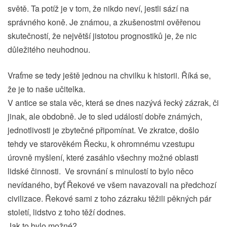
světě. Ta potíž je v tom, že nikdo neví, jestli sází na
správného koně. Je známou, a zkušenostmi ověřenou
skutečností, že největší jistotou prognostiků je, že nic
důležitého neuhodnou.
Vraťme se tedy ještě jednou na chvilku k historii. Říká se,
že je to naše učitelka.
V antice se stala věc, která se dnes nazývá řecký zázrak, či
jinak, ale obdobně. Je to sled událostí dobře známých,
jednotlivosti je zbytečné připomínat. Ve zkratce, došlo
tehdy ve starověkém Řecku, k ohromnému vzestupu
úrovně myšlení, které zasáhlo všechny možné oblasti
lidské činnosti. Ve srovnání s minulostí to bylo něco
nevídaného, byť Řekové ve všem navazovali na předchozí
civilizace. Řekové sami z toho zázraku těžili pěkných pár
století, lidstvo z toho těží dodnes.
Jak to bylo možné?